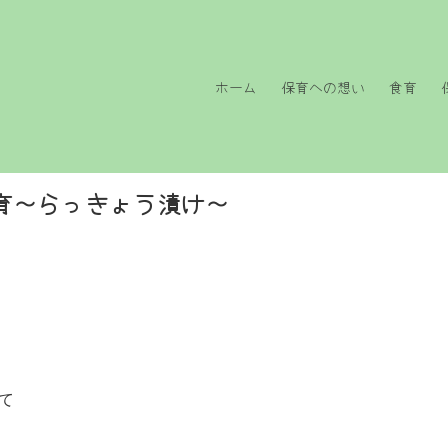
ホーム
保育への想い
食育
育～らっきょう漬け～
て