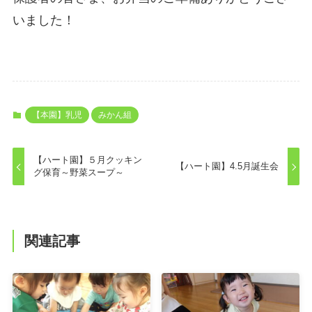
いました！
【本園】乳児
みかん組
【ハート園】５月クッキン
【ハート園】4.5月誕生会
グ保育～野菜スープ～
関連記事